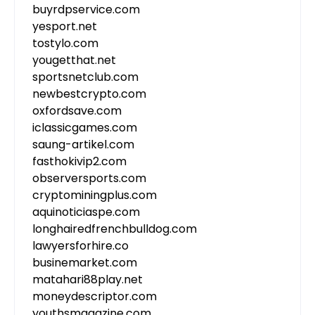
buyrdpservice.com
yesport.net
tostylo.com
yougetthat.net
sportsnetclub.com
newbestcrypto.com
oxfordsave.com
iclassicgames.com
saung-artikel.com
fasthokivip2.com
observersports.com
cryptominingplus.com
aquinoticiaspe.com
longhairedfrenchbulldog.com
lawyersforhire.co
businemarket.com
matahari88play.net
moneydescriptor.com
youthsmagazine.com