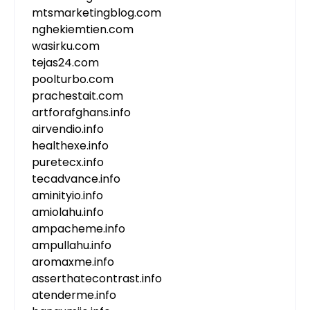
mtsmarketingblog.com
nghekiemtien.com
wasirku.com
tejas24.com
poolturbo.com
prachestait.com
artforafghans.info
airvendio.info
healthexe.info
puretecx.info
tecadvance.info
aminityio.info
amiolahu.info
ampacheme.info
ampullahu.info
aromaxme.info
asserthatecontrast.info
atenderme.info