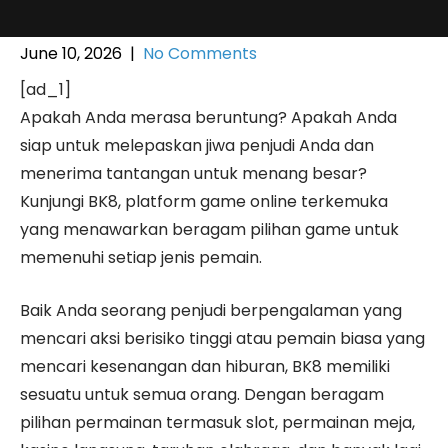
June 10, 2026
|
No Comments
[ad_1]
Apakah Anda merasa beruntung? Apakah Anda
siap untuk melepaskan jiwa penjudi Anda dan
menerima tantangan untuk menang besar?
Kunjungi BK8, platform game online terkemuka
yang menawarkan beragam pilihan game untuk
memenuhi setiap jenis pemain.
Baik Anda seorang penjudi berpengalaman yang
mencari aksi berisiko tinggi atau pemain biasa yang
mencari kesenangan dan hiburan, BK8 memiliki
sesuatu untuk semua orang. Dengan beragam
pilihan permainan termasuk slot, permainan meja,