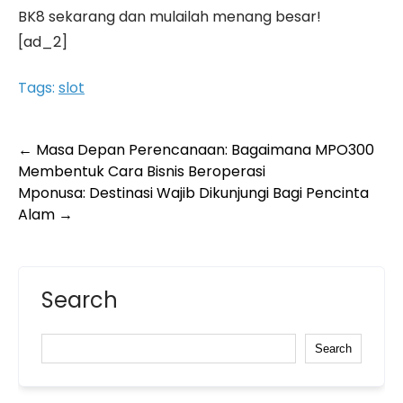
BK8 sekarang dan mulailah menang besar!
[ad_2]
Tags:
slot
Post
←
Masa Depan Perencanaan: Bagaimana MPO300
Membentuk Cara Bisnis Beroperasi
navigation
Mponusa: Destinasi Wajib Dikunjungi Bagi Pencinta
Alam
→
Search
Search