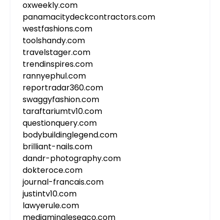
oxweekly.com
panamacitydeckcontractors.com
westfashions.com
toolshandy.com
travelstager.com
trendinspires.com
rannyephul.com
reportradar360.com
swaggyfashion.com
taraftariumtv10.com
questionquery.com
bodybuildinglegend.com
brilliant-nails.com
dandr-photography.com
dokteroce.com
journal-francais.com
justintv10.com
lawyerule.com
mediamingleseaco.com