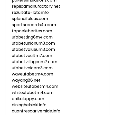
pokersimulations.com
replicamanufactory.net
rezultate-loto.info
splendifulous.com
sportsrecords4u.com
topceleberites.com
ufabetting8m4.com
ufabetunionum3.com
ufabetvalueum3.com
ufabetvaultm7.com
ufabetvillageum7.com
ufabetvoicem3.com
waveufabetm4.com
wayang88.net
websiteufabetm4.com
whiteufabetm4.com
anikalappy.com
dininghelsinki.info
duanfrescariverside.info