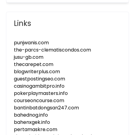
Links
punjwanis.com
the-parcs-clematiscondos.com
jusu-gb.com
thecarepet.com
blogwriterplus.com
guestpostingseo.com
casinogambitpro.info
pokerplaymasters.info
courseoncourse.com
bantinbatdongsan247.com
bahednog.info
bahenxgek.info
pertamaskre.com