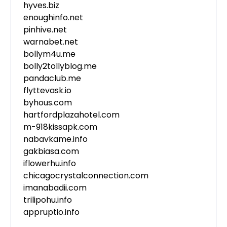
hyves.biz
enoughinfo.net
pinhive.net
warnabet.net
bollym4u.me
bolly2tollyblog.me
pandaclub.me
flyttevask.io
byhous.com
hartfordplazahotel.com
m-918kissapk.com
nabavkame.info
gakbiasa.com
iflowerhu.info
chicagocrystalconnection.com
imanabadii.com
trilipohu.info
appruptio.info