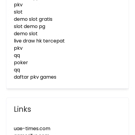
pkv
slot
demo slot gratis
slot demo pg
demo slot
live draw hk tercepat
pkv
qq
poker
qq
daftar pkv games
Links
uae-times.com