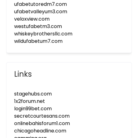
ufabetutoredm7.com
ufabetvalleyum3.com
veloxview.com
westufabetm3.com
whiskeybrothersllc.com
wildufabetum7.com
Links
stagehubs.com
1x2forum.net
login99bet.com
secretcourtesans.com
onlinebahisforum1.com
chicagoheadline.com