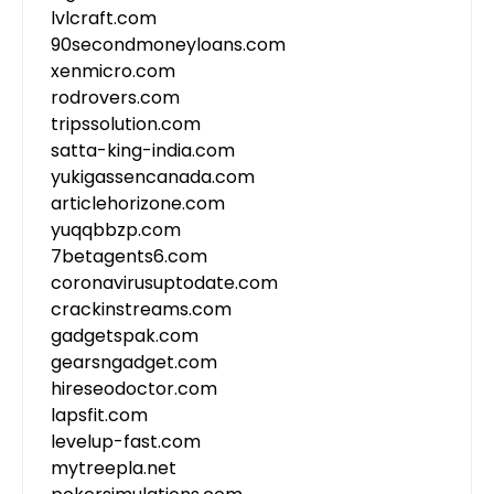
lvlcraft.com
90secondmoneyloans.com
xenmicro.com
rodrovers.com
tripssolution.com
satta-king-india.com
yukigassencanada.com
articlehorizone.com
yuqqbbzp.com
7betagents6.com
coronavirusuptodate.com
crackinstreams.com
gadgetspak.com
gearsngadget.com
hireseodoctor.com
lapsfit.com
levelup-fast.com
mytreepla.net