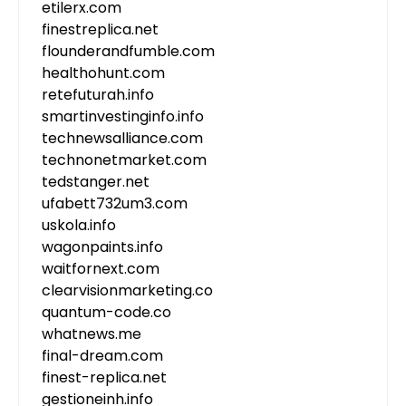
etilerx.com
finestreplica.net
flounderandfumble.com
healthohunt.com
retefuturah.info
smartinvestinginfo.info
technewsalliance.com
technonetmarket.com
tedstanger.net
ufabett732um3.com
uskola.info
wagonpaints.info
waitfornext.com
clearvisionmarketing.co
quantum-code.co
whatnews.me
final-dream.com
finest-replica.net
gestioneinh.info