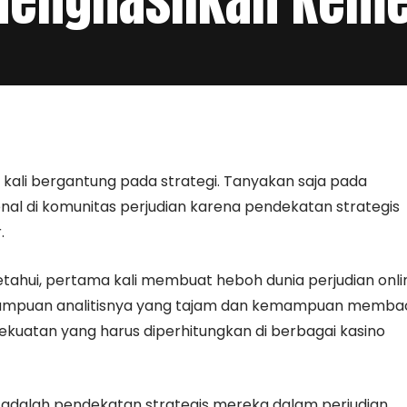
 Menghasilkan Kem
g kali bergantung pada strategi. Tanyakan saja pada
al di komunitas perjudian karena pendekatan strategis
.
tahui, pertama kali membuat heboh dunia perjudian onli
emampuan analitisnya yang tajam dan kemampuan memba
kuatan yang harus diperhitungkan di berbagai kasino
adalah pendekatan strategis mereka dalam perjudian.