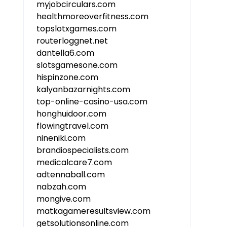
myjobcirculars.com
healthmoreoverfitness.com
topslotxgames.com
routerloggnet.net
dantella6.com
slotsgamesone.com
hispinzone.com
kalyanbazarnights.com
top-online-casino-usa.com
honghuidoor.com
flowingtravel.com
nineniki.com
brandiospecialists.com
medicalcare7.com
adtennaball.com
nabzah.com
mongive.com
matkagameresultsview.com
getsolutionsonline.com