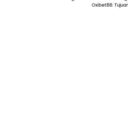
Oxibet88: Tujua
navigation