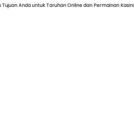
n Tujuan Anda untuk Taruhan Online dan Permainan Kasi