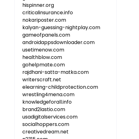
hispinner.org
criticalinsurance.info
nokariposter.com
kalyan-guessing-nightplay.com
gameofpanels.com
androidappsdownloader.com
usetimenow.com
healthblow.com
gohelpmate.com
rajdhani-satta-matka.com
writerscraft.net
elearning-childprotection.com
wrestling4mena.com
knowledgeforall.info
brand2lastio.com
usadigitalservices.com
socialhoppers.com
creativedream.net