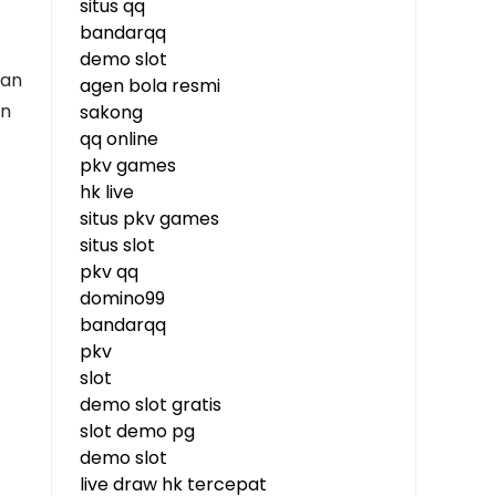
situs qq
bandarqq
demo slot
dan
agen bola resmi
an
sakong
qq online
pkv games
hk live
situs pkv games
situs slot
pkv qq
domino99
bandarqq
pkv
slot
demo slot gratis
slot demo pg
demo slot
live draw hk tercepat