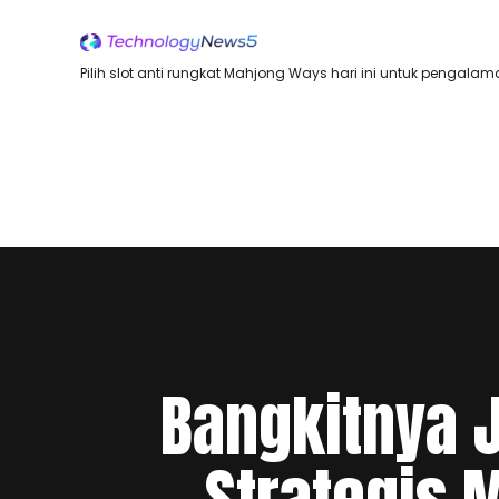
Skip
to
content
Pilih slot anti rungkat Mahjong Ways hari ini untuk pengalam
Bangkitnya 