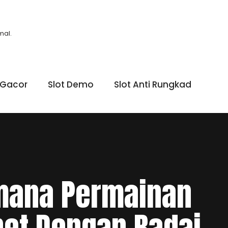
mal.
 Gacor
Slot Demo
Slot Anti Rungkad
imana Permainan