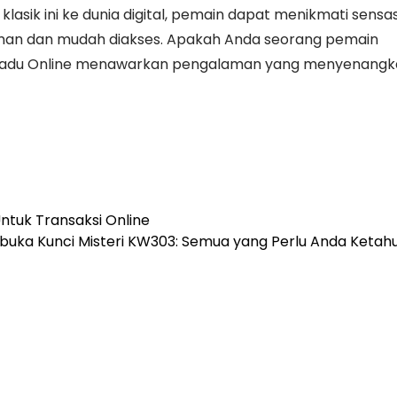
ik ini ke dunia digital, pemain dapat menikmati sensas
an dan mudah diakses. Apakah Anda seorang pemain
Dadu Online menawarkan pengalaman yang menyenangk
tuk Transaksi Online
uka Kunci Misteri KW303: Semua yang Perlu Anda Ketah