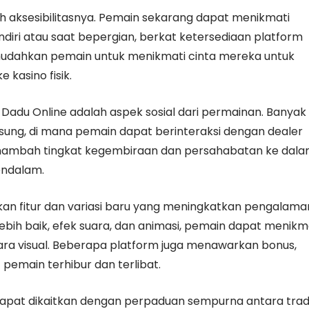
h aksesibilitasnya. Pemain sekarang dapat menikmati
ri atau saat bepergian, berkat ketersediaan platform
memudahkan pemain untuk menikmati cinta mereka untuk
kasino fisik.
s Dadu Online adalah aspek sosial dari permainan. Banyak
ung, di mana pemain dapat berinteraksi dengan dealer
menambah tingkat kegembiraan dan persahabatan ke dal
endalam.
lkan fitur dan variasi baru yang meningkatkan pengalama
ebih baik, efek suara, dan animasi, pemain dapat menikm
ara visual. Beberapa platform juga menawarkan bonus,
pemain terhibur dan terlibat.
dapat dikaitkan dengan perpaduan sempurna antara tradi