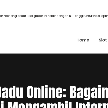
an menang besar. Slot gacor ini hadir dengan RTP tinggi untuk hasil opti
Home
Slot
Dadu Online: Baga