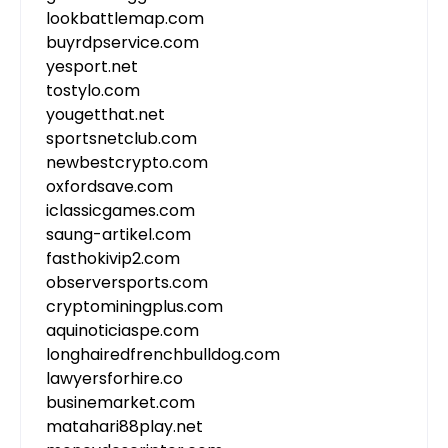
lookbattlemap.com
buyrdpservice.com
yesport.net
tostylo.com
yougetthat.net
sportsnetclub.com
newbestcrypto.com
oxfordsave.com
iclassicgames.com
saung-artikel.com
fasthokivip2.com
observersports.com
cryptominingplus.com
aquinoticiaspe.com
longhairedfrenchbulldog.com
lawyersforhire.co
businemarket.com
matahari88play.net