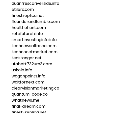
duanfrescariverside.info
etilerx.com
finestreplica.net
flounderandfumble.com
healthohunt.com
retefuturah.info
smartinvestinginfo.info
technewsalliance.com
technonetmarket.com
tedstanger.net
ufabett732um3.com
uskola.info
wagonpaints.info
waitfornext.com
clearvisionmarketing.co
quantum-code.co
whatnews.me
final-dream.com
finest-replica.net