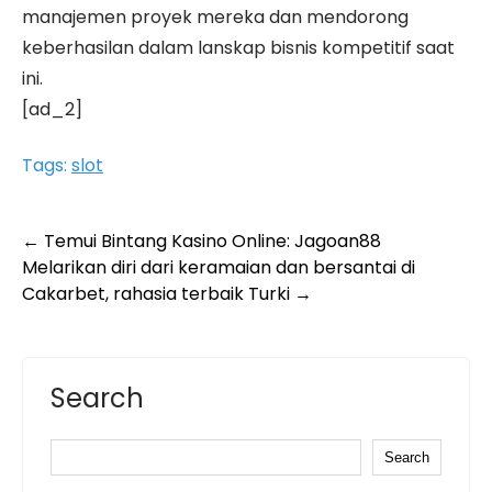
manajemen proyek mereka dan mendorong
keberhasilan dalam lanskap bisnis kompetitif saat
ini.
[ad_2]
Tags:
slot
Post
←
Temui Bintang Kasino Online: Jagoan88
Melarikan diri dari keramaian dan bersantai di
navigation
Cakarbet, rahasia terbaik Turki
→
Search
Search