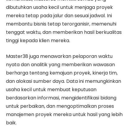
dibutuhkan usaha kecil untuk menjaga proyek
mereka tetap pada jalur dan sesuai jadwal. Ini
membantu bisnis tetap terorganisir, memenuhi
tenggat waktu, dan memberikan hasil berkualitas
tinggi kepada klien mereka.
Master38 juga menawarkan pelaporan waktu
nyata dan analitik yang memberikan wawasan
berharga tentang kemajuan proyek, kinerja tim,
dan alokasi sumber daya. Data ini memungkinkan
usaha kecil untuk membuat keputusan
berdasarkan informasi, mengidentifikasi bidang
untuk perbaikan, dan mengoptimalkan proses
manajemen proyek mereka untuk hasil yang lebih
baik.