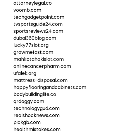
attorneylegal.co
voomb.com
techgadgetpoint.com
tvsportsguide24.com
sportsreviews24.com
dubai360blog.com
lucky77slot.org
growmefast.com
mahkotahokislot.com
onlinecancerpharm.com
ufalek.org
mattress-disposal.com
happyflooringandcabinets.com
bodybuildinglife.co
qrdoggy.com
technologygud.com
realshocknews.com
pickgb.com
healthmistakes.com