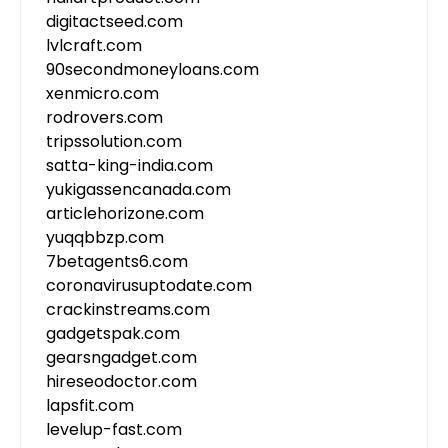
digitactseed.com
lvlcraft.com
90secondmoneyloans.com
xenmicro.com
rodrovers.com
tripssolution.com
satta-king-india.com
yukigassencanada.com
articlehorizone.com
yuqqbbzp.com
7betagents6.com
coronavirusuptodate.com
crackinstreams.com
gadgetspak.com
gearsngadget.com
hireseodoctor.com
lapsfit.com
levelup-fast.com