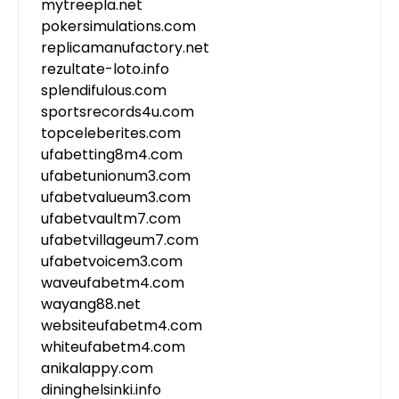
mytreepla.net
pokersimulations.com
replicamanufactory.net
rezultate-loto.info
splendifulous.com
sportsrecords4u.com
topceleberites.com
ufabetting8m4.com
ufabetunionum3.com
ufabetvalueum3.com
ufabetvaultm7.com
ufabetvillageum7.com
ufabetvoicem3.com
waveufabetm4.com
wayang88.net
websiteufabetm4.com
whiteufabetm4.com
anikalappy.com
dininghelsinki.info