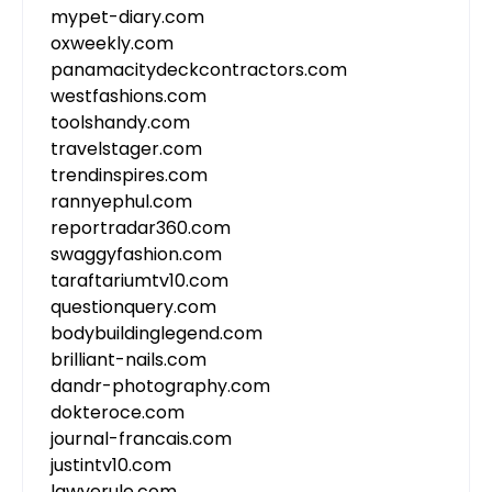
mypet-diary.com
oxweekly.com
panamacitydeckcontractors.com
westfashions.com
toolshandy.com
travelstager.com
trendinspires.com
rannyephul.com
reportradar360.com
swaggyfashion.com
taraftariumtv10.com
questionquery.com
bodybuildinglegend.com
brilliant-nails.com
dandr-photography.com
dokteroce.com
journal-francais.com
justintv10.com
lawyerule.com