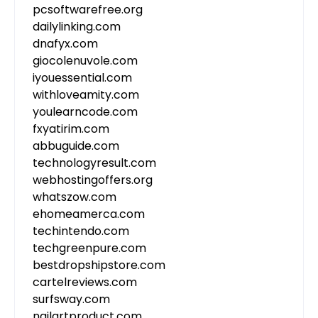
pcsoftwarefree.org
dailylinking.com
dnafyx.com
giocolenuvole.com
iyouessential.com
withloveamity.com
youlearncode.com
fxyatirim.com
abbuguide.com
technologyresult.com
webhostingoffers.org
whatszow.com
ehomeamerca.com
techintendo.com
techgreenpure.com
bestdropshipstore.com
cartelreviews.com
surfsway.com
nailartproduct.com