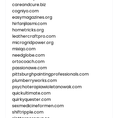
careandcure.biz
cogniyo.com
easymagazines.org
hirfanjilasmi.com
hometricks.org
leathercraftpro.com
microgridpower.org
mixiqo.com
needglobe.com
ortocoach.com
passionawe.com
pittsburghpaintingprofessionals.com
plumberryworks.com
psychoterapiawioletanowak.com
quickultimate.com
quirkyquester.com
sexmedicineformen.com
shiftripple.com