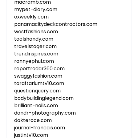
macramb.com
mypet-diary.com
oxweekly.com
panamacitydeckcontractors.com
westfashions.com
toolshandy.com
travelstager.com
trendinspires.com
rannyephul.com
reportradar360.com
swaggyfashion.com
taraftariumtv10.com
questionquery.com
bodybuildinglegend.com
brilliant-nails.com
dandr-photography.com
dokteroce.com
journal-francais.com
justintv10.com