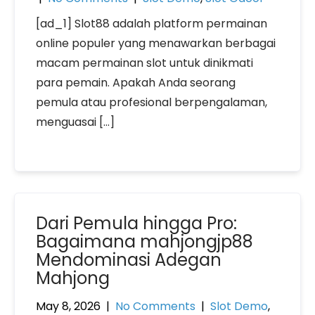
[ad_1] Slot88 adalah platform permainan
online populer yang menawarkan berbagai
macam permainan slot untuk dinikmati
para pemain. Apakah Anda seorang
pemula atau profesional berpengalaman,
menguasai […]
Dari Pemula hingga Pro:
Bagaimana mahjongjp88
Mendominasi Adegan
Mahjong
May 8, 2026
|
No Comments
|
Slot Demo
,