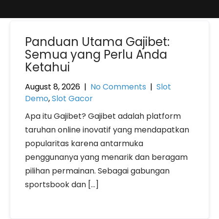
Panduan Utama Gajibet:
Semua yang Perlu Anda
Ketahui
August 8, 2026
|
No Comments
|
Slot
Demo
,
Slot Gacor
Apa itu Gajibet? Gajibet adalah platform
taruhan online inovatif yang mendapatkan
popularitas karena antarmuka
penggunanya yang menarik dan beragam
pilihan permainan. Sebagai gabungan
sportsbook dan […]