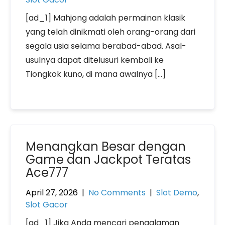
[ad_1] Mahjong adalah permainan klasik
yang telah dinikmati oleh orang-orang dari
segala usia selama berabad-abad. Asal-
usulnya dapat ditelusuri kembali ke
Tiongkok kuno, di mana awalnya […]
Menangkan Besar dengan
Game dan Jackpot Teratas
Ace777
April 27, 2026
|
No Comments
|
Slot Demo
,
Slot Gacor
[ad_1] Jika Anda mencari pengalaman