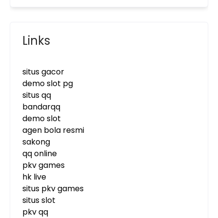
Links
situs gacor
demo slot pg
situs qq
bandarqq
demo slot
agen bola resmi
sakong
qq online
pkv games
hk live
situs pkv games
situs slot
pkv qq