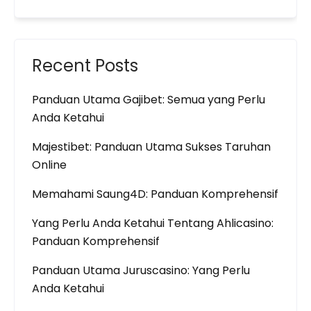
Recent Posts
Panduan Utama Gajibet: Semua yang Perlu
Anda Ketahui
Majestibet: Panduan Utama Sukses Taruhan
Online
Memahami Saung4D: Panduan Komprehensif
Yang Perlu Anda Ketahui Tentang Ahlicasino:
Panduan Komprehensif
Panduan Utama Juruscasino: Yang Perlu
Anda Ketahui