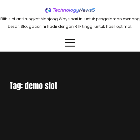
Skip
to
content
Pilih slot anti rungkat Mahjong Ways hari ini untuk pengalaman menang
besar. Slot gacor ini hadir dengan RTP tinggi untuk hasil optimal.
Tag:
demo slot