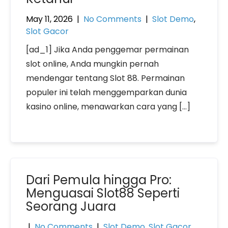
May 11, 2026
|
No Comments
|
Slot Demo
,
Slot Gacor
[ad_1] Jika Anda penggemar permainan
slot online, Anda mungkin pernah
mendengar tentang Slot 88. Permainan
populer ini telah menggemparkan dunia
kasino online, menawarkan cara yang […]
Dari Pemula hingga Pro:
Menguasai Slot88 Seperti
Seorang Juara
|
No Comments
|
Slot Demo
,
Slot Gacor