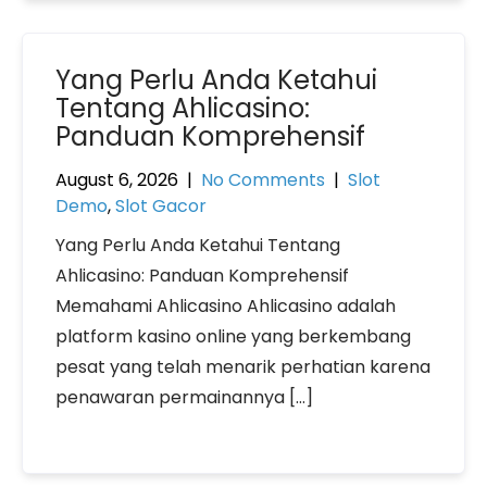
Yang Perlu Anda Ketahui
Tentang Ahlicasino:
Panduan Komprehensif
August 6, 2026
|
No Comments
|
Slot
Demo
,
Slot Gacor
Yang Perlu Anda Ketahui Tentang
Ahlicasino: Panduan Komprehensif
Memahami Ahlicasino Ahlicasino adalah
platform kasino online yang berkembang
pesat yang telah menarik perhatian karena
penawaran permainannya […]