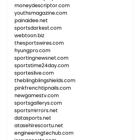
moneydescriptor.com
youthsmagazine.com
painaidee.net
sportsdarkest.com
webtoon.biz
thesportswires.com
hyungpro.com
sportingnewsnet.com
sportstime24day.com
sporteslive.com
theblingblingshields.com
pinkfrenchtipnails.com
newgamestv.com
sportsgallerys.com
sportsmirrors.net
datasports.net
atasehirescortu.net
engineeringtechub.com