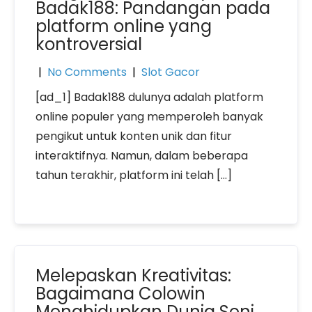
Badak188: Pandangan pada
platform online yang
kontroversial
|
No Comments
|
Slot Gacor
[ad_1] Badak188 dulunya adalah platform
online populer yang memperoleh banyak
pengikut untuk konten unik dan fitur
interaktifnya. Namun, dalam beberapa
tahun terakhir, platform ini telah […]
Melepaskan Kreativitas:
Bagaimana Colowin
Menghidupkan Dunia Seni