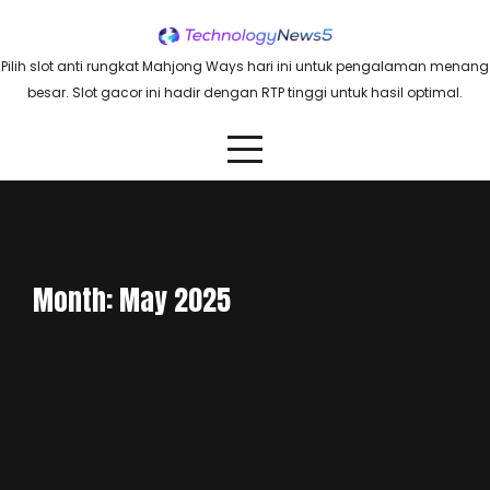
Skip
to
content
Pilih slot anti rungkat Mahjong Ways hari ini untuk pengalaman menang
besar. Slot gacor ini hadir dengan RTP tinggi untuk hasil optimal.
Month:
May 2025