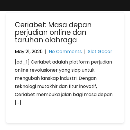
Ceriabet: Masa depan
perjudian online dan
taruhan olahraga
May 21, 2025
|
No Comments
|
Slot Gacor
[ad_1] Ceriabet adalah platform perjudian
online revolusioner yang siap untuk
mengubah lanskap industri. Dengan
teknologi mutakhir dan fitur inovatif,
Ceriabet membuka jalan bagi masa depan
[…]