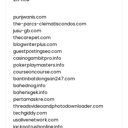
punjwanis.com
the-parcs-clematiscondos.com
jusu-gb.com
thecarepet.com
blogwriterplus.com
guestpostingseo.com
casinogambitpro.info
pokerplaymasters.info
courseoncourse.com
bantinbatdongsan247.com
bahednog.info
bahenxgek.info
pertamaskre.com
threadsvideoandphotodownloader.com
techgiddy.com
usalivenetwork.com
jackpotrushonline.info