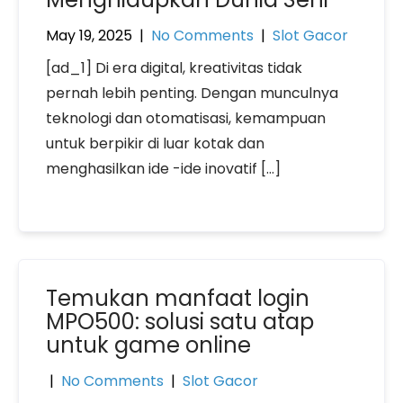
May 19, 2025
|
No Comments
|
Slot Gacor
[ad_1] Di era digital, kreativitas tidak
pernah lebih penting. Dengan munculnya
teknologi dan otomatisasi, kemampuan
untuk berpikir di luar kotak dan
menghasilkan ide -ide inovatif […]
Temukan manfaat login
MPO500: solusi satu atap
untuk game online
|
No Comments
|
Slot Gacor