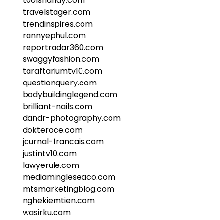
toolshandy.com
travelstager.com
trendinspires.com
rannyephul.com
reportradar360.com
swaggyfashion.com
taraftariumtv10.com
questionquery.com
bodybuildinglegend.com
brilliant-nails.com
dandr-photography.com
dokteroce.com
journal-francais.com
justintv10.com
lawyerule.com
mediamingleseaco.com
mtsmarketingblog.com
nghekiemtien.com
wasirku.com