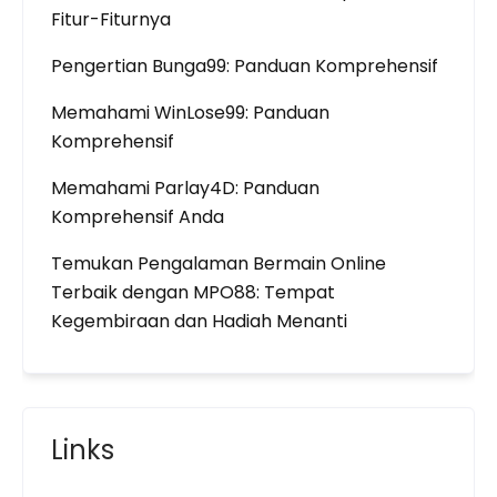
Fitur-Fiturnya
Pengertian Bunga99: Panduan Komprehensif
Memahami WinLose99: Panduan
Komprehensif
Memahami Parlay4D: Panduan
Komprehensif Anda
Temukan Pengalaman Bermain Online
Terbaik dengan MPO88: Tempat
Kegembiraan dan Hadiah Menanti
Links