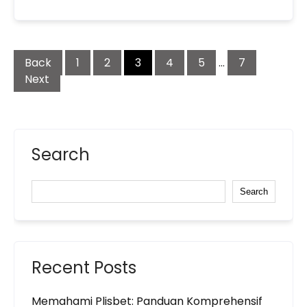
Posts
Back
1
2
3
4
5
…
7
navigation
Next
Search
Search
Recent Posts
Memahami Plisbet: Panduan Komprehensif