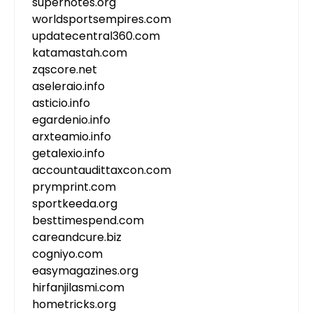
supernotes.org
worldsportsempires.com
updatecentral360.com
katamastah.com
zqscore.net
aseleraio.info
asticio.info
egardenio.info
arxteamio.info
getalexio.info
accountaudittaxcon.com
prymprint.com
sportkeeda.org
besttimespend.com
careandcure.biz
cogniyo.com
easymagazines.org
hirfanjilasmi.com
hometricks.org